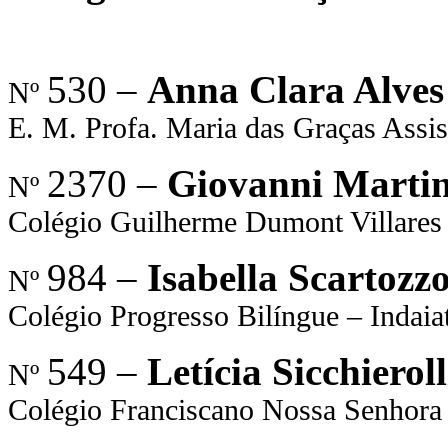
530 –
Anna Clara Alves
Nº
E. M. Profa. Maria das Graças Ass
2370 –
Giovanni Marti
Nº
Colégio Guilherme Dumont Villares
984 –
Isabella Scartozzo
Nº
Colégio Progresso Bilíngue – Indaia
549 –
Letícia Sicchierol
Nº
Colégio Franciscano Nossa Senhor