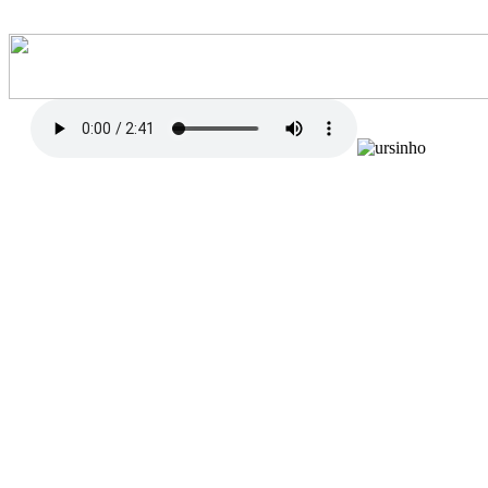
Três Borboletinhas
Voa voa borboleta amarelinha
Passeando... passeando no jardim
Vem pousar aqui na minha janelinha
Vem voar... vem voar... perto de mim
Bate... bate... bate as asinhas
Faz assim... assim... assim...
Voa... voa... borboleta vermelhinha
De carona com o vento a rodar
Um beijinho doce em cada florzinha
Como faz o beija-flor no seu lugar
Bate... bate... bate as asinhas
Faz assim... assim... assim...
Voa voa borboleta azulzinha
A terceira foi a última a chegar
Bem depressa alcançou a amiguina