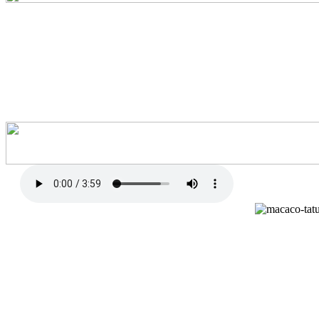
Makiko e Tatuiuiú
Dois amigos que nasceram na floresta do Xingu
O macaco que é o Makiko, o tatu Tatuiuiú
Como irmãos eles cresceram defendendo a natureza
Pois um dia resolveram proteger tanta riqueza
Caminhando, caminhando, pela mata brasileira
A viver sempre salvando nosso verde da bandeira
Seringueira, cajueiro, pau-brasil e jatobá
Tem palmeira, tem pinheiro, flor do ipê e manacá