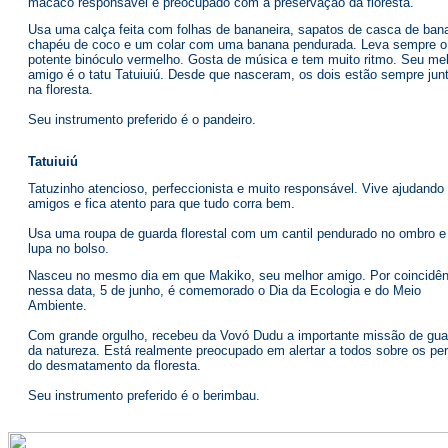
macaco responsável e preocupado com a preservação da floresta.
Usa uma calça feita com folhas de bananeira, sapatos de casca de ban
chapéu de coco e um colar com uma banana pendurada. Leva sempre o
potente binóculo vermelho. Gosta de música e tem muito ritmo. Seu me
amigo é o tatu Tatuiuiú. Desde que nasceram, os dois estão sempre jun
na floresta.
Seu instrumento preferido é o pandeiro.
Tatuiuiú
Tatuzinho atencioso, perfeccionista e muito responsável. Vive ajudando
amigos e fica atento para que tudo corra bem.
Usa uma roupa de guarda florestal com um cantil pendurado no ombro 
lupa no bolso.
Nasceu no mesmo dia em que Makiko, seu melhor amigo. Por coincidên
nessa data, 5 de junho, é comemorado o Dia da Ecologia e do Meio
Ambiente.
Com grande orgulho, recebeu da Vovó Dudu a importante missão de gua
da natureza. Está realmente preocupado em alertar a todos sobre os per
do desmatamento da floresta.
Seu instrumento preferido é o berimbau.